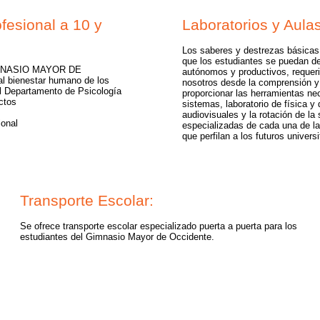
fesional a 10 y
Laboratorios y Aula
Los saberes y destrezas básicas
que los estudiantes se puedan d
 GIMNASIO MAYOR DE
autónomos y productivos, requeri
l bienestar humano de los
nosotros desde la comprensión y
El Departamento de Psicología
proporcionar las herramientas ne
ectos
sistemas, laboratorio de física y
audiovisuales y la rotación de la 
ional
especializadas de cada una de la
que perfilan a los futuros univers
Transporte Escolar:
Se ofrece transporte escolar especializado puerta a puerta para los
estudiantes del Gimnasio Mayor de Occidente.
Gimnasio Mayor de Occidente. Todos los derechos reservados.
nasio Mayor de Occidente - Calle 67 B Bis A 111 - 23. Bogota, D.C. Colombi
P.B.X : 3 09 93 73 - 7 02 17 21