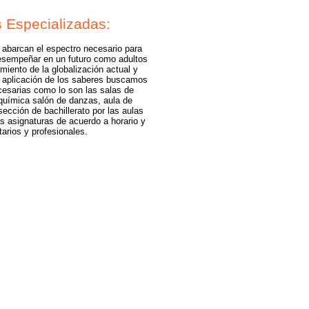
s Especializadas:
 abarcan el espectro necesario para
esempeñar en un futuro como adultos
miento de la globalización actual y
 aplicación de los saberes buscamos
cesarias como lo son las salas de
 química salón de danzas, aula de
sección de bachillerato por las aulas
s asignaturas de acuerdo a horario y
itarios y profesionales.
a.