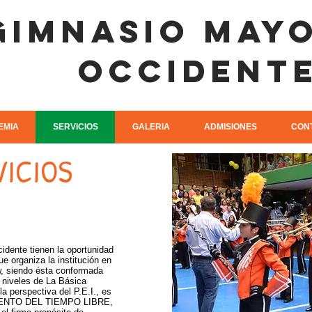
gimnasio may
occident
EMIA
SERVICIOS
GALERIA
ADMISIONES
CON
VICIOS
dente tienen la oportunidad
ue organiza la institución en
, siendo ésta conformada
 niveles de La Básica
a perspectiva del P.E.I., es
MIENTO DEL TIEMPO LIBRE,