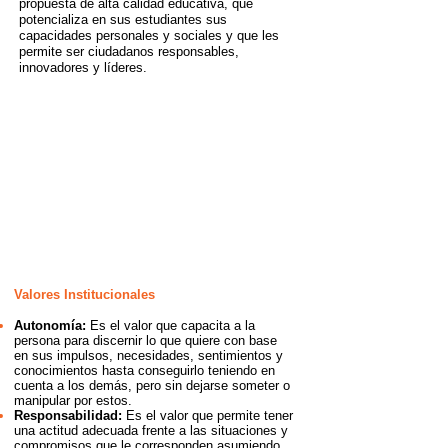
propuesta de alta calidad educativa, que
potencializa en sus estudiantes sus
capacidades personales y sociales y que les
permite ser ciudadanos responsables,
innovadores y líderes.
Horarios de Clase:
Preescolar: 7:30 am a 1:00
pm
Primaria: 7:30 am a 4:00 pm
Secundaria: 7:30 am a 4:00
pm
Valores Institucionales
Autonomía:
Es el valor que capacita a la
persona para discernir lo que quiere con base
en sus impulsos, necesidades, sentimientos y
conocimientos hasta conseguirlo teniendo en
cuenta a los demás, pero sin dejarse someter o
manipular por estos.
Responsabilidad:
Es el valor que permite tener
una actitud adecuada frente a las situaciones y
compromisos que le corresponden asumiendo